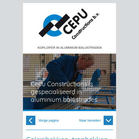
KOPLOPER IN ALUMINIUM BALUSTRADEN
Cepu Constructions is
gespecialiseerd in
aluminium balustrades
Vorige pagina
Naar beneden