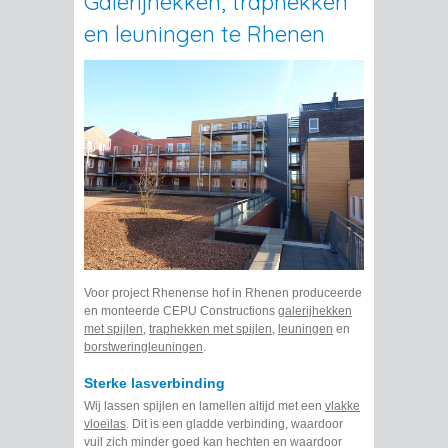
Galerijhekken, traphekken
en leuningen te Rhenen
Voor project Rhenense hof in Rhenen produceerde
en monteerde CEPU Constructions
galerijhekken
met spijlen
,
traphekken met spijlen
,
leuningen
en
borstweringleuningen
.
Sterke lasverbinding
Wij lassen spijlen en lamellen altijd met een
vlakke
vloeilas
. Dit is een gladde verbinding, waardoor
vuil zich minder goed kan hechten en waardoor