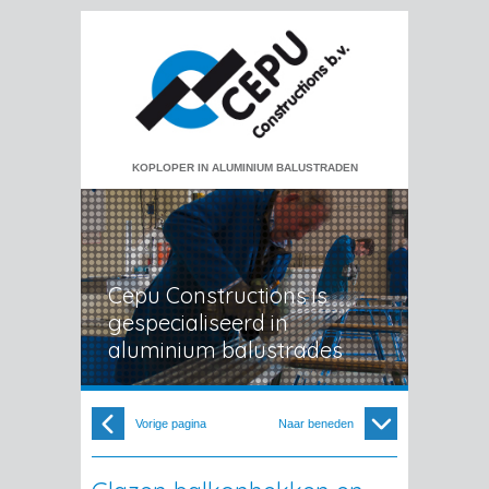
KOPLOPER IN ALUMINIUM BALUSTRADEN
Cepu Constructions is
gespecialiseerd in
aluminium balustrades
Vorige pagina
Naar beneden