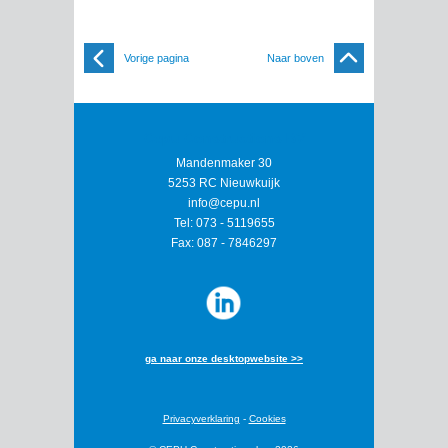
Vorige pagina
Naar boven
Cepu Constructions BV
Mandenmaker 30
5253 RC Nieuwkuijk
info@cepu.nl
Tel:
073 - 5119655
Fax:
087 - 7846297
ga naar onze desktopwebsite >>
Privacyverklaring
-
Cookies