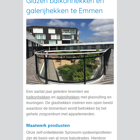
Glazen balkonhekken en
galerijhekken te Emmen
Een aantal jaar geleden leverden we
balkonhekken
en
galerijhekken
met glasvulling en
leuningen. De glashekken creëren een open beeld
waardoor de binnentuin wordt betrokken bij het
gehele zorgcentrum met appartementen.
Maatwerk producten
Onze zelf-ontwikkelde Syronorm-systeemprofielen
zijn de basis van al onze balustrades. Hierdoor