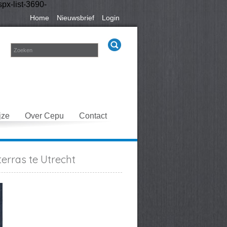
px-list-3690-
Home
Nieuwsbrief
Login
jze
Over Cepu
Contact
erras te Utrecht