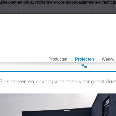
hekken-en-privacyschermen-voor-groot-dakterras-te-utrecht.as
Producten
Projecten
Werkwi
Glashekken en privacyschermen voor groot dakt