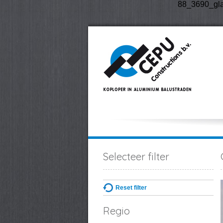
88_3690_glas
Selecteer filter
Reset filter
Regio