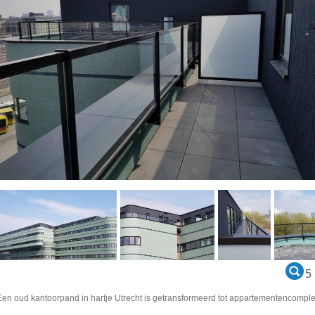
5
Een oud kantoorpand in hartje Utrecht is getransformeerd tot appartementencomp