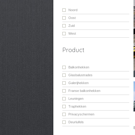
Noord
Oost
Zuid
West
Product
Balkonhekken
Glasbalustrades
Galerijhekken
Franse balkonhekken
Leuningen
Traphekken
Privacyschermen
Deurluifels