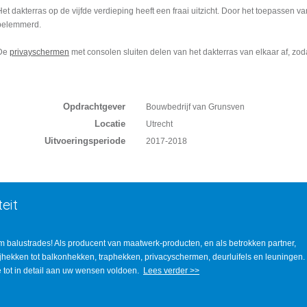
Het dakterras op de vijfde verdieping heeft een fraai uitzicht. Door het toepassen v
belemmerd.
De
privayschermen
met consolen sluiten delen van het dakterras van elkaar af, zoda
Opdrachtgever
Bouwbedrijf van Grunsven
Locatie
Utrecht
Uitvoeringsperiode
2017-2018
eit
m balustrades! Als producent van maatwerk-producten, en als betrokken partner,
rijhekken tot balkonhekken, traphekken, privacyschermen, deurluifels en leuningen.
ie tot in detail aan uw wensen voldoen.
Lees verder >>