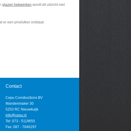
an
glazen hekwerken
wordt dit uitzicht niet
t er een privésfeer ontstaat.
Contact
Cepu Constructions BV
Mandenmaker 30
5253 RC Nieuwkuijk
info@cepu.nl
Tel: 073 - 5119655
Fax: 087 - 7846297