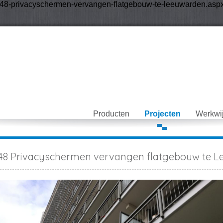
8-privacyschermen-vervangen-flatgebouw-te-leeuwarden.aspx-
Producten
Projecten
Werkwi
48 Privacyschermen vervangen flatgebouw te 